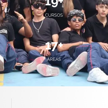
19
+
CURSOS
17
+
ÁREAS