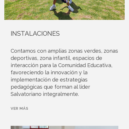
INSTALACIONES
Contamos con amplia
s
zona
s
verde
s
, zona
s
deportiva
s
, zona infantil, espacios de
interacción para la Comunidad Educativa
,
favoreciendo la
innovación y la
implementación de estrategias
pedagógicas
que forman al líder
Salvatoriano
integralmente
.
VER MÁS